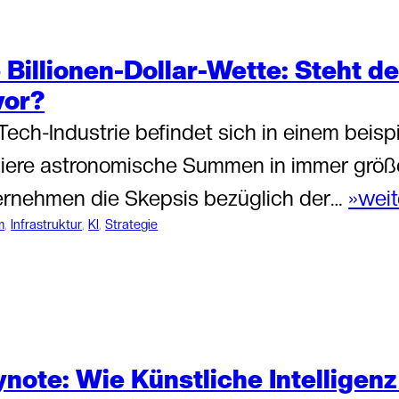
 Billionen-Dollar-Wette: Steht d
vor?
Tech-Industrie befindet sich in einem beis
iere astronomische Summen in immer größer
ernehmen die Skepsis bezüglich der…
»weit
m
, 
Infrastruktur
, 
KI
, 
Strategie
note: Wie Künstliche Intelligenz