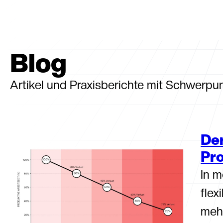
contact@futorg.com
03641 559210
Termin buch
Blog
Artikel und Praxisberichte mit Schwerpu
De
Pro
In m
flex
meh