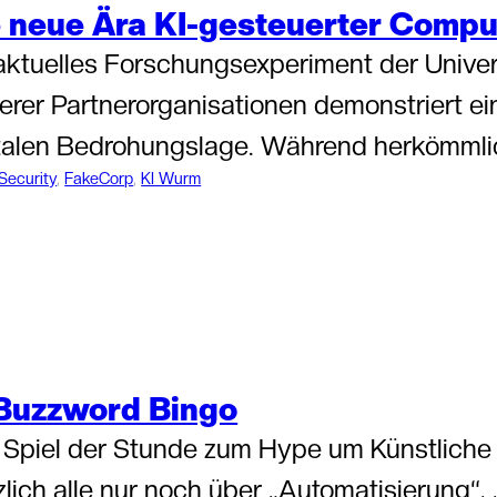
e neue Ära KI-gesteuerter Comp
aktuelles Forschungsexperiment der Univers
erer Partnerorganisationen demonstriert 
italen Bedrohungslage. Während herkömmli
Security
, 
FakeCorp
, 
KI Wurm
 Buzzword Bingo
Spiel der Stunde zum Hype um Künstliche 
zlich alle nur noch über „Automatisierung“