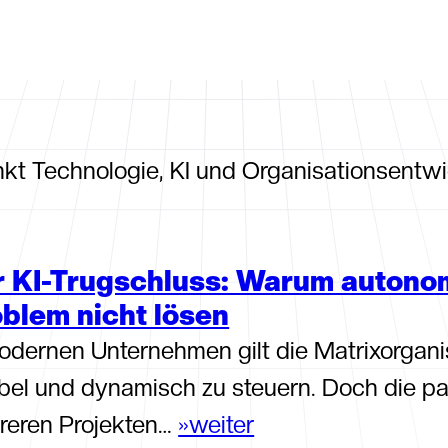
en
Haftungsausschluss
Cookie-Richtlinie
Startseite
Leis
nkt Technologie, KI und Organisationsentwi
r KI-Trugschluss: Warum autono
blem nicht lösen
odernen Unternehmen gilt die Matrixorganis
ibel und dynamisch zu steuern. Doch die pa
reren Projekten…
»weiter