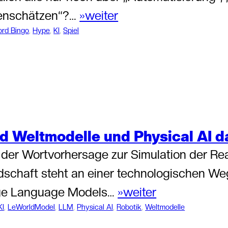
enschätzen“?…
»weiter
rd Bingo
, 
Hype
, 
KI
, 
Spiel
d Weltmodelle und Physical AI 
der Wortvorhersage zur Simulation der Real
schaft steht an einer technologischen We
ge Language Models…
»weiter
KI
, 
LeWorldModel
, 
LLM
, 
Physical AI
, 
Robotik
, 
Weltmodelle