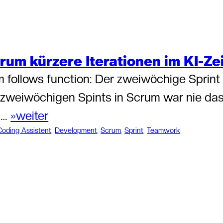
um kürzere Iterationen im KI-Ze
 follows function: Der zweiwöchige Sprint 
zweiwöchigen Spints in Scrum war nie das
g…
»weiter
Coding Assistent
, 
Development
, 
Scrum
, 
Sprint
, 
Teamwork