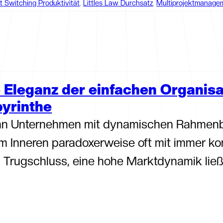
t Switching Produktivität
, 
Littles Law Durchsatz
, 
Multiprojektmanagem
 Eleganz der einfachen Organisat
yrinthe
n Unternehmen mit dynamischen Rahmenbed
im Inneren paradoxerweise oft mit immer ko
 Trugschluss, eine hohe Marktdynamik lie