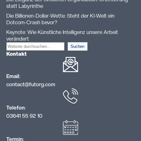
statt Labyrinthe
Die Billionen-Dollar-Wette: Steht der KI-Welt ein
Dotcom-Crash bevor?
Keynote: Wie Künstliche Intelligenz unsere Arbeit
verändert
S
Suchen
Kontakt
u
c
h
Email
:
e
contact@futorg.com
n
Telefon
:
03641 55 92 10
Termin
: