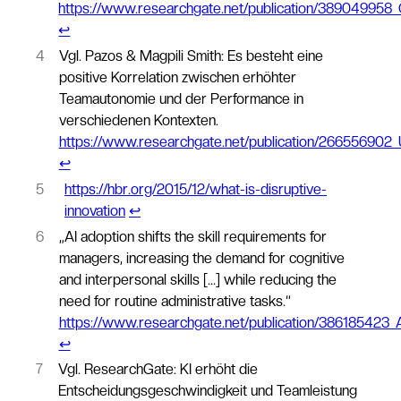
https://www.researchgate.net/publication/38904995
↩︎
4
Vgl. Pazos & Magpili Smith: Es besteht eine
positive Korrelation zwischen erhöhter
Teamautonomie und der Performance in
verschiedenen Kontexten.
https://www.researchgate.net/publication/266556902
↩︎
5
https://hbr.org/2015/12/what-is-disruptive-
innovation
↩︎
6
„AI adoption shifts the skill requirements for
managers, increasing the demand for cognitive
and interpersonal skills […] while reducing the
need for routine administrative tasks.“
https://www.researchgate.net/publication/386185423
↩︎
7
Vgl. ResearchGate: KI erhöht die
Entscheidungsgeschwindigkeit und Teamleistung