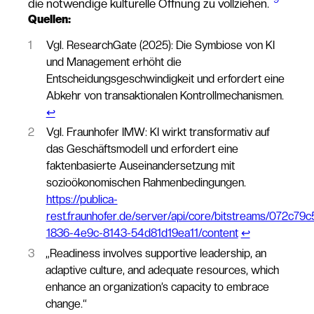
die notwendige kulturelle Öffnung zu vollziehen.
Quellen:
1
Vgl. ResearchGate (2025): Die Symbiose von KI
und Management erhöht die
Entscheidungsgeschwindigkeit und erfordert eine
Abkehr von transaktionalen Kontrollmechanismen.
↩︎
2
Vgl. Fraunhofer IMW: KI wirkt transformativ auf
das Geschäftsmodell und erfordert eine
faktenbasierte Auseinandersetzung mit
sozioökonomischen Rahmenbedingungen.
https://publica-
rest.fraunhofer.de/server/api/core/bitstreams/072c79c
1836-4e9c-8143-54d81d19ea11/content
↩︎
3
„Readiness involves supportive leadership, an
adaptive culture, and adequate resources, which
enhance an organization’s capacity to embrace
change.“