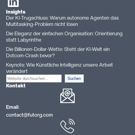
Insights
Der KI-Trugschluss: Warum autonome Agenten das
Multitasking-Problem nicht lösen
Die Eleganz der einfachen Organisation: Orientierung
statt Labyrinthe
Die Billionen-Dollar-Wette: Steht der KI-Welt ein
Dotcom-Crash bevor?
Keynote: Wie Künstliche Intelligenz unsere Arbeit
verändert
S
Suchen
Kontakt
u
c
h
Email
:
e
contact@futorg.com
n