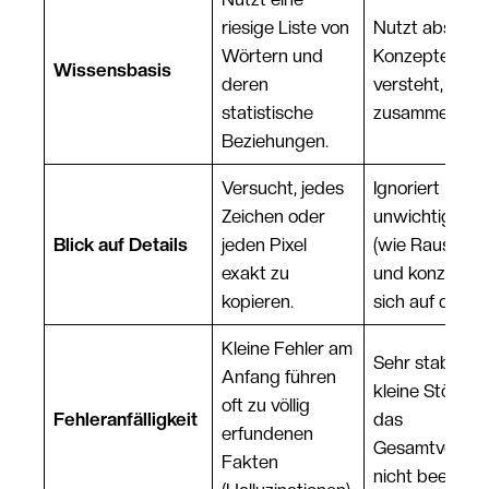
riesige Liste von
Nutzt abstrak
Wörtern und
Konzepte und
Wissensbasis
deren
versteht, wie 
statistische
zusammenhän
Beziehungen.
Versucht, jedes
Ignoriert
Zeichen oder
unwichtige Det
Blick auf Details
jeden Pixel
(wie Rauschen
exakt zu
und konzentrie
kopieren.
sich auf den K
Kleine Fehler am
Sehr stabil, da
Anfang führen
kleine Störun
oft zu völlig
Fehleranfälligkeit
das
erfundenen
Gesamtverstä
Fakten
nicht beeinflu