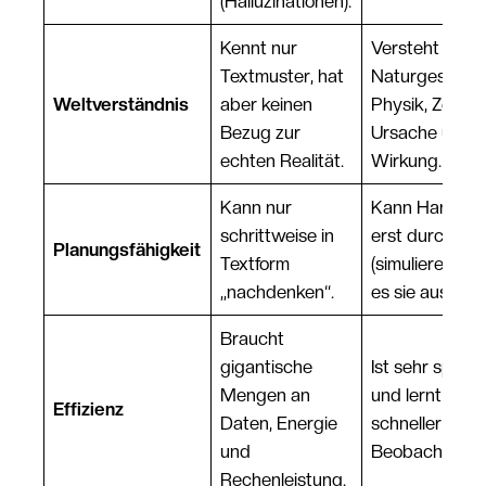
(Halluzinationen).
Kennt nur
Versteht
Textmuster, hat
Naturgesetze
Weltverständnis
aber keinen
Physik, Zeit s
Bezug zur
Ursache und
echten Realität.
Wirkung.
Kann nur
Kann Handlun
schrittweise in
erst durchspie
Planungsfähigkeit
Textform
(simulieren), b
„nachdenken“.
es sie ausführt
Braucht
gigantische
Ist sehr spars
Mengen an
und lernt viel
Effizienz
Daten, Energie
schneller aus
und
Beobachtunge
Rechenleistung.