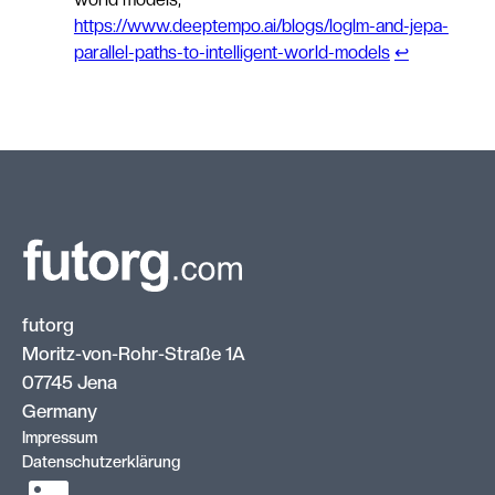
https://www.deeptempo.ai/blogs/loglm-and-jepa-
parallel-paths-to-intelligent-world-models
↩︎
futorg
Moritz-von-Rohr-Straße 1A
07745 Jena
Germany
Impressum
Datenschutzerklärung