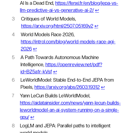
AI Is a Dead End,
https://fenxi.fr/en/blog/jepa-vs-
llm-predictive-ai-vs-generative-ai-2/
↩︎
3
Critiques of World Models,
https://arxiv.org/html/2507.05169v2
↩︎
4
World Models Race 2026,
https://introl.com/blog/world-models-race-agi-
2026
↩︎
5
A Path Towards Autonomous Machine
Intelligence,
https://openreview.net/pdf?
id=BZ5a1r-kVsf
↩︎
6
LeWorldModel: Stable End-to-End JEPA from
Pixels,
https://arxiv.org/abs/2603.19312
↩︎
7
Yann LeCun Builds LeWorldModel,
https://aidatainsider.com/news/yann-lecun-builds-
leworldmodel-an-ai-system-running-on-a-single-
gpu/
↩︎
8
LogLM and JEPA: Parallel paths to intelligent
world models,