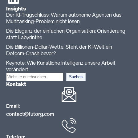
Insights
Der KI-Trugschluss: Warum autonome Agenten das
Multitasking-Problem nicht lösen
Die Eleganz der einfachen Organisation: Orientierung
statt Labyrinthe
Die Billionen-Dollar-Wette: Steht der KI-Welt ein
Dotcom-Crash bevor?
Keynote: Wie Künstliche Intelligenz unsere Arbeit
verändert
S
Suchen
Kontakt
u
c
h
Email
:
e
contact@futorg.com
n
Telefon
: