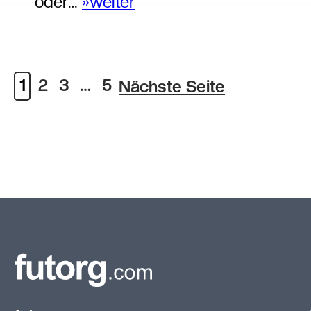
oder…
»weiter
:
.
High
Performance
1
2
3
…
5
Nächste Seite
Teamwork