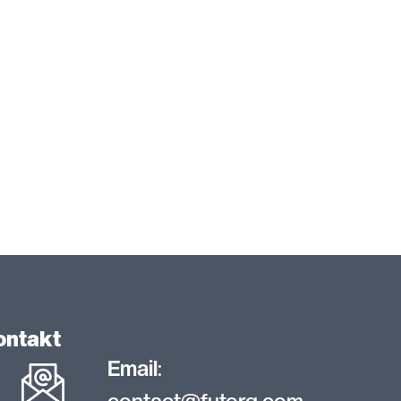
ontakt
Email
: