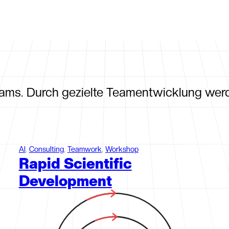
en
Haftungsausschluss
Cookie-Richtlinie
Startseite
Leis
eams. Durch gezielte Teamentwicklung werd
AI
, 
Consulting
, 
Teamwork
, 
Workshop
Rapid Scientific
Development