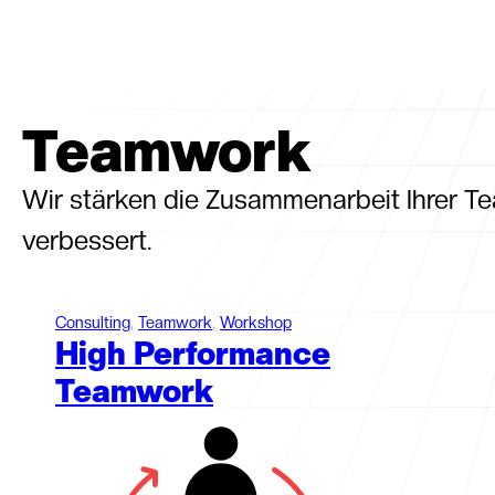
contact@futorg.com
03641 559210
Termin buch
Teamwork
Wir stärken die Zusammenarbeit Ihrer T
verbessert.
Consulting
, 
Teamwork
, 
Workshop
High Performance
Teamwork