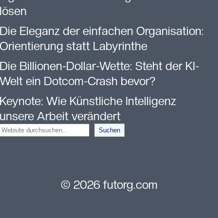
lösen
Die Eleganz der einfachen Organisation:
Orientierung statt Labyrinthe
Die Billionen-Dollar-Wette: Steht der KI-
Welt ein Dotcom-Crash bevor?
Keynote: Wie Künstliche Intelligenz
unsere Arbeit verändert
S
Suchen
u
c
© 2026 futorg.com
h
e