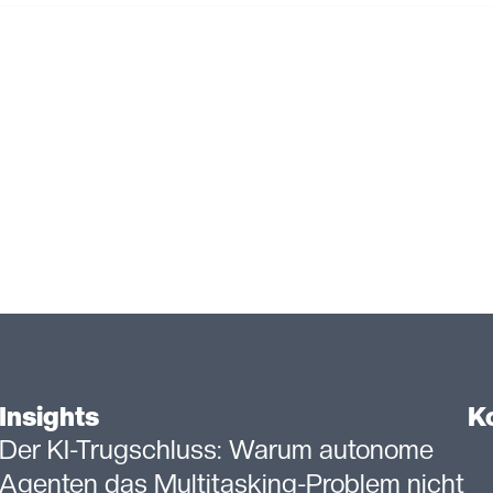
:
.
Rapid
Scientific
Development
Insights
K
Der KI-Trugschluss: Warum autonome
Agenten das Multitasking-Problem nicht